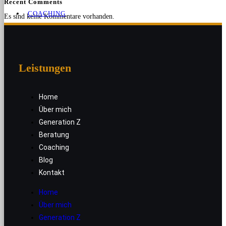
Recent Comments
COACHING
Es sind keine Kommentare vorhanden.
BLOG
Leistungen
KONTAKT
Home
Über mich
Generation Z
Beratung
Coaching
Blog
Kontakt
Home
MENÜ
SCHLIESSEN
Über mich
Generation Z