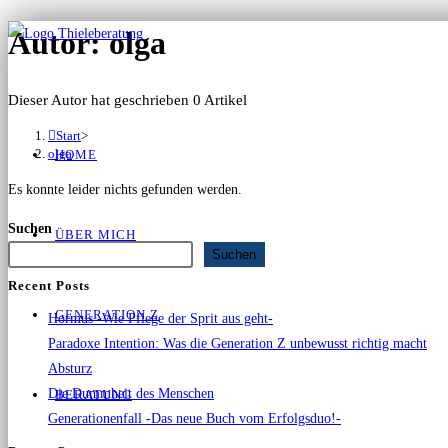
Autor:
olga
Dieser Autor hat geschrieben 0 Artikel
Start
>
olga
HOME
Es konnte leider nichts gefunden werden.
Suchen
ÜBER MICH
Suchen
Recent Posts
GENERATION Z
Hormus -Wie Pflege der Sprit aus geht-
Paradoxe Intention: Was die Generation Z unbewusst richtig macht
Absturz
Die Dummheit des Menschen
BERATUNG
Generationenfall -Das neue Buch vom Erfolgsduo!-