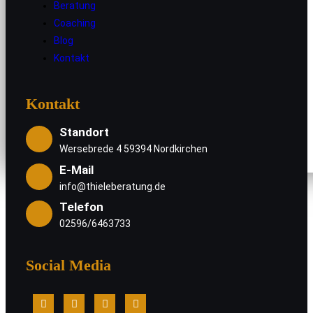
Home
Beratung
Über mich
Coaching
Blog
Generation Z
Kontakt
Beratung
Coaching
Blog
Kontakt
Kontakt
Standort
Wersebrede 4 59394 Nordkirchen
E-Mail
info@thieleberatung.de
Telefon
02596/6463733
Social Media