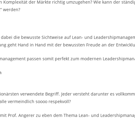
en Komplexität der Märkte richtig umzugehen? Wie kann der ständ
“ werden?
 dabei die bewusste Sichtweise auf Lean- und Leadershipmanageme
ng geht Hand in Hand mit der bewussten Freude an der Entwickl
nmanagement passen somit perfekt zum modernen Leadershipma
n
ationärsten verwendete Begriff. Jeder versteht darunter es vollko
alle vermeindlich soooo respekvoll?
o mit Prof. Angerer zu eben dem Thema Lean- und Leadershipman