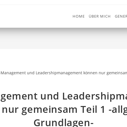
HOME
ÜBER MICH
GENER
adershipmanagement können 
>
Mitarbeiterbindung
>
Lean-Mana
gement und Leadership
nur gemeinsam Teil 1 -al
Grundlagen-