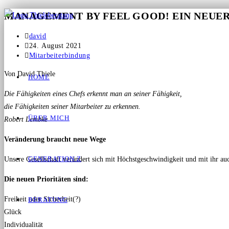
MANAGEMENT BY FEEL GOOD! EIN NEUE
david
24. August 2021
Mitarbeiterbindung
Von David Thiele
HOME
Die Fähigkeiten eines Chefs erkennt man an seiner Fähigkeit,
die Fähigkeiten seiner Mitarbeiter zu erkennen.
ÜBER MICH
Robert Lembke
Veränderung braucht neue Wege
GENERATION Z
Unsere Gesellschaft verändert sich mit Höchstgeschwindigkeit und mit ihr auc
Die neuen Prioritäten sind:
Freiheit oder Sicherheit(?)
BERATUNG
Glück
Individualität