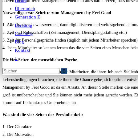
Home
oberen- und mittleren Managements sehen und alles daran setzen, dass diese 
Über mich
Notwendige erste Schritte zum Management by Feel Good
Generation Z
1. Alle Prozesse bewusstwerden, dann digitalisieren und weitestgehend automa
Beratung
2. Zeit und Ruhe schaffen (Zeitmanagement, Dienstplangestaltung etc.)
Coaching
3. Zeit für Personalgespräche finden (täglich mit jedem Mitarbeiter sprechen)
Blog
4. Jeden Mitarbeiter so kennen lernen das die vier Seiten eines Menschen be
Kontakt
Die vier Seiten der menschlichen Psyche
Menschen sind eben nicht einfach nur Mitarbeiter, die ihren Job nach Stelle
Lebensbedingungen brauchen, die ihnen die Chance gebe, sich optimal entwi
Management by Feel Good ist da ein Ansatz. An dieser Stelle merken die ein
groß ist unüberschaubar und Sie können nicht mehr jedem gerecht werden. Ef
kommt auf Ihr konkretes Unternehmen an.
Was sind die vier Seiten der Persönlichkeit:
1. Der Charakter
2. Die Motivation