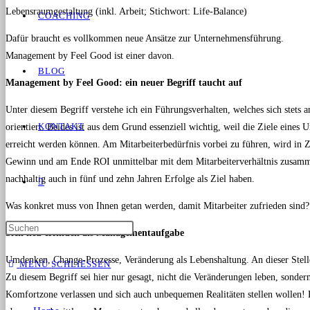
Lebensraumgestaltung (inkl. Arbeit; Stichwort: Life-Balance)
COACHING
Dafür braucht es vollkommen neue Ansätze zur Unternehmensführung.
Management by Feel Good ist einer davon.
BLOG
Management by Feel Good: ein neuer Begriff taucht auf
Unter diesem Begriff verstehe ich ein Führungsverhalten, welches sich stets 
KONTAKT
orientiert. Beides ist aus dem Grund essenziell wichtig, weil die Ziele eines 
erreicht werden können. Am Mitarbeiterbedürfnis vorbei zu führen, wird in
Gewinn und am Ende ROI unmittelbar mit dem Mitarbeiterverhältnis zusamme
nachhaltig auch in fünf und zehn Jahren Erfolge als Ziel haben.
Was konkret muss von Ihnen getan werden, damit Mitarbeiter zufrieden sind?
Sich neu erfinden als Managementaufgabe
Umdenken, Change-Prozesse, Veränderung als Lebenshaltung. An dieser Stelle
MENÜ
SCHLIESSEN
Zu diesem Begriff sei hier nur gesagt, nicht die Veränderungen leben, sonde
Komfortzone verlassen und sich auch unbequemen Realitäten stellen wollen! Da