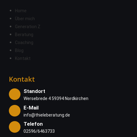
Home
Über mich
Generation Z
Beratung
Coaching
Blog
Kontakt
Kontakt
Standort
Wersebrede 4 59394 Nordkirchen
E-Mail
info@thieleberatung.de
Telefon
02596/6463733