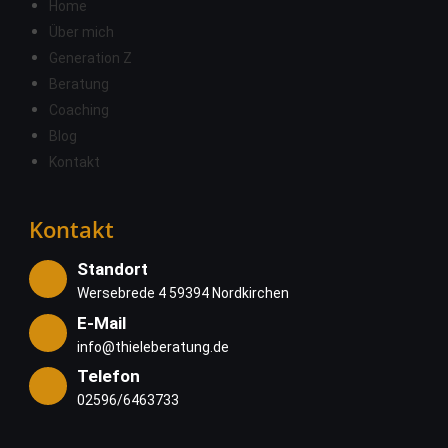
Home
Über mich
Generation Z
Beratung
Coaching
Blog
Kontakt
Kontakt
Standort
Wersebrede 4 59394 Nordkirchen
E-Mail
info@thieleberatung.de
Telefon
02596/6463733