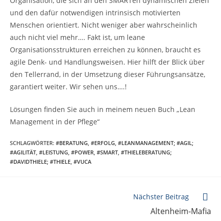
Organisation, die sich an den SMARTen dynamischen Zielen
und den dafür notwendigen intrinsisch motivierten
Menschen orientiert. Nicht weniger aber wahrscheinlich
auch nicht viel mehr…. Fakt ist, um leane
Organisationsstrukturen erreichen zu können, braucht es
agile Denk- und Handlungsweisen. Hier hilft der Blick über
den Tellerrand, in der Umsetzung dieser Führungsansätze,
garantiert weiter. Wir sehen uns….!
Lösungen finden Sie auch in meinem neuen Buch „Lean
Management in der Pflege“
SCHLAGWÖRTER
:
#BERATUNG
,
#ERFOLG
,
#LEANMANAGEMENT; #AGIL;
#AGILITÄT
,
#LEISTUNG
,
#POWER
,
#SMART
,
#THIELEBERATUNG;
#DAVIDTHIELE; #THIELE
,
#VUCA
Nächster Beitrag
Altenheim-Mafia