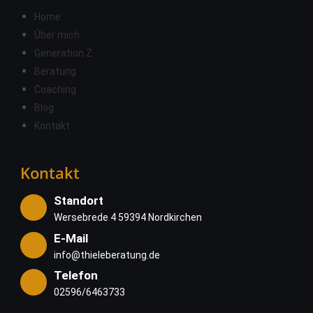
Home
Über mich
Generation Z
Beratung
Coaching
Blog
Kontakt
Kontakt
Standort
Wersebrede 4 59394 Nordkirchen
E-Mail
info@thieleberatung.de
Telefon
02596/6463733