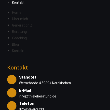
Kontakt
Home
Über mich
Generation Z
Beratung
Coaching
Blog
Kontakt
Kontakt
Standort
Wersebrede 4 59394 Nordkirchen
E-Mail
info@thieleberatung.de
Telefon
02596/6463733