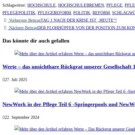
Schlagwörter
:
HOCHSCHULE
,
HOCHSCHULEBREMEN
,
PFLEGE
,
PFLE
PFLEGEPOLITIK
,
PFLEGEREFORM
,
POLITIK
,
REFORM
,
SCHLAGW
Vorheriger Beitrag
TAG 1 NACH DER KRISE IST „HEUTE“!
Nächster Beitrag
DER FLOHHÜPFER VON DER POSITION ZUM KO
Das könnte dir auch gefallen
Werte – das unsichtbare Rückgrat unserer Gesellschaft 1
27. Juli 2025
NewWork in der Pflege Teil 6 -Springerpools und NewW
22. September 2024