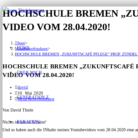
HOCHSCHULE BREMEN „ZU
VIDEO VOM 28.04.2020!
Start
>
HOME
Mitarbeiterbindung
>
HOCHSCHULE BREMEN „ZUKUNFTSCAFÉ PFLEGE“ PROF. ZÜNDEL 
HOCHSCHULE BREMEN „ZUKUNFTSCAFÉ P
ÜBER MICH
VIDEO VOM 28.04.2020!
david
10. Mai 2020
GENERATION Z
Mitarbeiterbindung
Von David Thiele
BERATUNG
Nichts ist wie es Scheint!
Und so haben auch die INhalte meines Youtubevideos vom 28.04.2020 eine ande