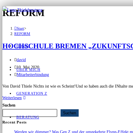
REFORM
Start
>
REFORM
HOCHSCHULE BREMEN „ZUKUNFTSCAF
HOME
david
10. Mai 2020
ÜBER MICH
Mitarbeiterbindung
Von David Thiele Nichts ist wie es Scheint!Und so haben auch die INhalte me
GENERATION Z
Weiterlesen
Suchen
Suchen
BERATUNG
Recent Posts
Werden wir dümmer? Was Gen Z und der umgekehrte Flynn-Effekt mit