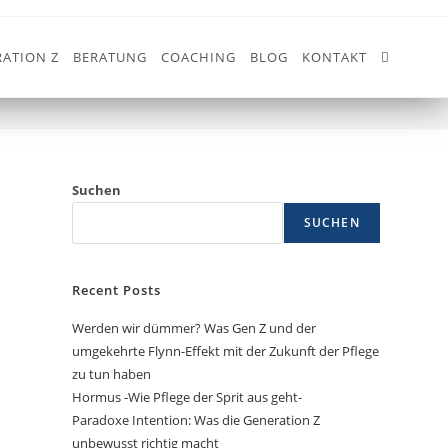
ATION Z
BERATUNG
COACHING
BLOG
KONTAKT
>
ZUKUNFTSCAFÉ
Suchen
SUCHEN
Recent Posts
Werden wir dümmer? Was Gen Z und der
umgekehrte Flynn-Effekt mit der Zukunft der Pflege
zu tun haben
Hormus -Wie Pflege der Sprit aus geht-
Paradoxe Intention: Was die Generation Z
unbewusst richtig macht