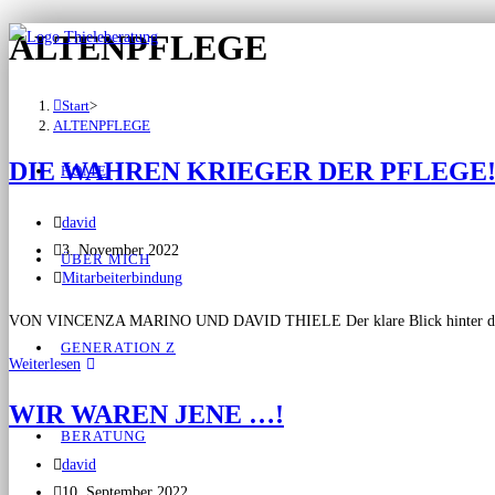
ALTENPFLEGE
Start
>
ALTENPFLEGE
DIE WAHREN KRIEGER DER PFLEGE
HOME
david
3. November 2022
ÜBER MICH
Mitarbeiterbindung
VON VINCENZA MARINO UND DAVID THIELE Der klare Blick hinter die Kuliss
GENERATION Z
Weiterlesen
WIR WAREN JENE …!
BERATUNG
david
10. September 2022