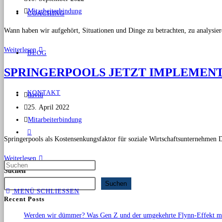
Mitarbeiterbindung
COACHING
Wann haben wir aufgehört, Situationen und Dinge zu betrachten, zu analysi
Weiterlesen
BLOG
SPRINGERPOOLS JETZT IMPLEMENT
KONTAKT
david
25. April 2022
Mitarbeiterbindung
Springerpools als Kostensenkungsfaktor für soziale Wirtschaftsunternehmen 
Weiterlesen
Suchen
Suchen
MENÜ
SCHLIESSEN
Recent Posts
Werden wir dümmer? Was Gen Z und der umgekehrte Flynn-Effekt mit