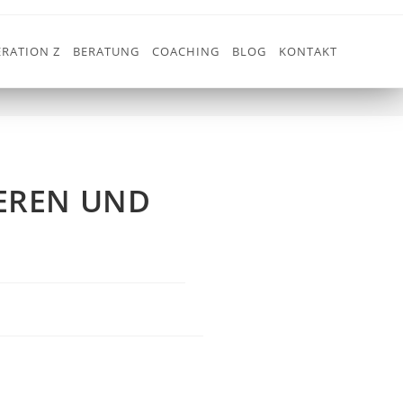
RATION Z
BERATUNG
COACHING
BLOG
KONTAKT
NEN!
g
>
SPRINGERPOOLS JETZT IMPLEMENTIEREN UND GEWINNEN!
IEREN UND