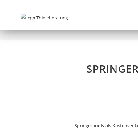
SPRINGERPOOLS JETZT 
SPRINGER
Springerpools als Kostensenk