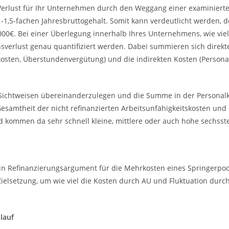
 Verlust für Ihr Unternehmen durch den Weggang einer examinierten
1-1,5-fachen Jahresbruttogehalt. Somit kann verdeutlicht werden, d
.000€. Bei einer Überlegung innerhalb Ihres Unternehmens, wie viel
erlust genau quantifiziert werden. Dabei summieren sich direkte
lkosten, Überstundenvergütung) und die indirekten Kosten (Persona
iden Sichtweisen übereinanderzulegen und die Summe in der Persona
samtheit der nicht refinanzierten Arbeitsunfähigkeitskosten und 
d kommen da sehr schnell kleine, mittlere oder auch hohe sechss
in Refinanzierungsargument für die Mehrkosten eines Springerpoo
ielsetzung, um wie viel die Kosten durch AU und Fluktuation durc
lauf