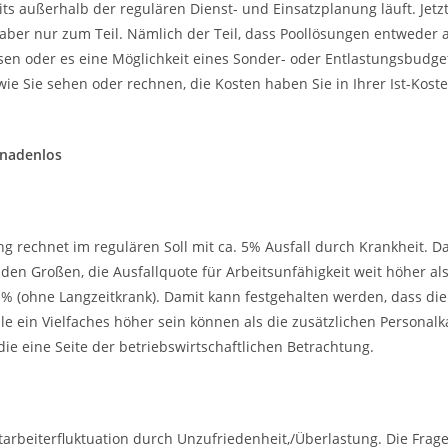
its außerhalb der regulären Dienst- und Einsatzplanung läuft. Jetzt
aber nur zum Teil. Nämlich der Teil, dass Poollösungen entweder 
n oder es eine Möglichkeit eines Sonder- oder Entlastungsbudge
wie Sie sehen oder rechnen, die Kosten haben Sie in Ihrer Ist-Kos
gnadenlos
g rechnet im regulären Soll mit ca. 5% Ausfall durch Krankheit. D
en Großen, die Ausfallquote für Arbeitsunfähigkeit weit höher als
 % (ohne Langzeitkrank). Damit kann festgehalten werden, dass die 
e ein Vielfaches höher sein können als die zusätzlichen Personalk
 die eine Seite der betriebswirtschaftlichen Betrachtung.
itarbeiterfluktuation durch Unzufriedenheit,/Überlastung. Die Frage