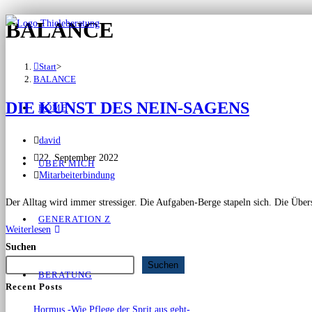
BALANCE
Start
>
BALANCE
DIE KUNST DES NEIN-SAGENS
HOME
david
22. September 2022
ÜBER MICH
Mitarbeiterbindung
Der Alltag wird immer stressiger. Die Aufgaben-Berge stapeln sich. Die Über
GENERATION Z
Weiterlesen
Suchen
Suchen
BERATUNG
Recent Posts
Hormus -Wie Pflege der Sprit aus geht-