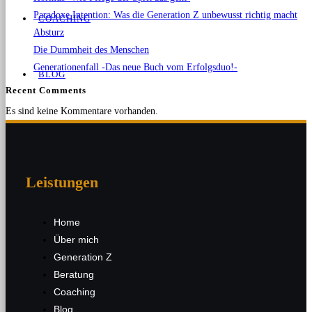
Paradoxe Intention: Was die Generation Z unbewusst richtig macht
COACHING
Absturz
Die Dummheit des Menschen
Generationenfall -Das neue Buch vom Erfolgsduo!-
BLOG
Recent Comments
Es sind keine Kommentare vorhanden.
KONTAKT
Leistungen
Home
Über mich
Generation Z
MENÜ
SCHLIESSEN
Beratung
Coaching
Blog