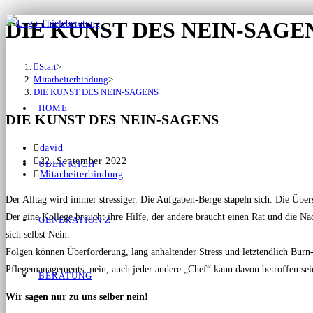
DIE KUNST DES NEIN-SAGE
Start
>
Mitarbeiterbindung
>
DIE KUNST DES NEIN-SAGENS
HOME
DIE KUNST DES NEIN-SAGENS
david
22. September 2022
ÜBER MICH
Mitarbeiterbindung
Der Alltag wird immer stressiger. Die Aufgaben-Berge stapeln sich. Die Über
Der eine Kollege braucht ihre Hilfe, der andere braucht einen Rat und die N
GENERATION Z
sich selbst Nein.
Folgen können Überforderung, lang anhaltender Stress und letztendlich Burn-o
Pflegemanagements, nein, auch jeder andere „Chef“ kann davon betroffen sei
BERATUNG
Wir sagen nur zu uns selber nein!