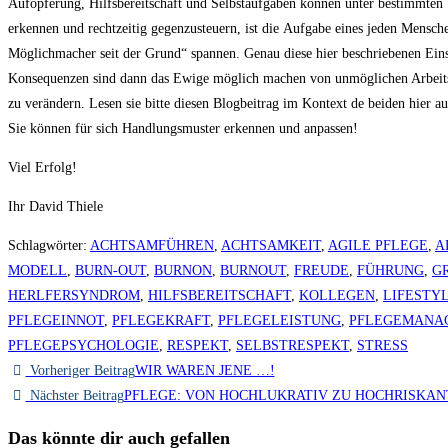
Aufopferung, Hilfsbereitschaft und Selbstaufgaben können unter bestimmten
erkennen und rechtzeitig gegenzusteuern, ist die Aufgabe eines jeden Mensc
Möglichmacher seit der Grund“ spannen. Genau diese hier beschriebenen Eins
Konsequenzen sind dann das Ewige möglich machen von unmöglichen Arbeitsb
zu verändern. Lesen sie bitte diesen Blogbeitrag im Kontext de beiden hier a
Sie können für sich Handlungsmuster erkennen und anpassen!
Viel Erfolg!
Ihr David Thiele
Schlagwörter
:
ACHTSAMFÜHREN
,
ACHTSAMKEIT
,
AGILE PFLEGE
,
A
MODELL
,
BURN-OUT
,
BURNON
,
BURNOUT
,
FREUDE
,
FÜHRUNG
,
G
HERLFERSYNDROM
,
HILFSBEREITSCHAFT
,
KOLLEGEN
,
LIFESTY
PFLEGEINNOT
,
PFLEGEKRAFT
,
PFLEGELEISTUNG
,
PFLEGEMANA
PFLEGEPSYCHOLOGIE
,
RESPEKT
,
SELBSTRESPEKT
,
STRESS
Vorheriger Beitrag
WIR WAREN JENE …!
Nächster Beitrag
PFLEGE: VON HOCHLUKRATIV ZU HOCHRISKAN
Das könnte dir auch gefallen