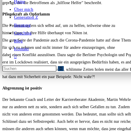
Home
geprägt, der die Betroffenen als „hilflose Helfer“ beschreibt.
Über mich
Pflegekraft als Opferlamm
Generation Z
Beratung
Die Personen opfern sich selbst auf, um zu helfen, teilweise ohne zu
hinterfragen, ob ihre Hilfe überhaupt von Nöten ist.
Coaching
Die gute Seite der Pandemie auch die Corona-Pandemie hatte auf diese Thema
Blog
für sich zu nehmen und nicht immer für andere einzuspringen, ohne
Kontakt
dabei einen Konflikt auszulösen. Dazu sagte die Berliner Psychologin und P
erst im Lockdown realisiert, dass sie ein ausgeprägtes Bedürfnis haben, es 
einer Veränderung des Lebensstils. Ja, schlimme Zeiten holen meist das aller 
hat dazu mit Sicherheit ein paar Beispiele. Nicht wahr?!
Abgrenzung ist positiv
Der bekannte Coach und Leiter der Karriereberater Akademie, Martin Wehrle
nur zu anderen nett zu sein, sondern auch sich selber Gefallen zu tun. Zudem 
nicht von anderen ernst genommen werden. Das bedeutet, man sollte sich se
Schlüssel dazu sei Selbstrespekt. Auch hebt er hervor, dass es nicht nur reich
müssen die anderen auch sehen können, wenn man möchte, dass jene eingehal