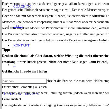
Doch warum ist man denn andauernd geneigt zu allem Ja zu sagen, auch wenn
COACHING
Der griechische Philosoph Aristoteles sagte einst: „Der ideale Mensch verspü
Doch wie Sie mit Sicherheit festgestellt haben, ist dieser erlernte Altruismus 
Menschen, die besonders kooperativ, immer auf das Wohl anderer bedacht sind
BLOG
Nach dem Big-Five Modell der Persönlichkeit ist die Dimension der „Verträgl
Die Personen wollen also nirgendwo anecken, negativ auffallen und gehen K
Das Bedenkliche an der Eigenschaft ist, dass die Personen die eigenen Gefühl
KONTAKT
Tipp:
Denken Sie einmal als Chef daran, welche Wirkung die meist übertriebe
emotional unter Druck gesetzt. Nicht der nicht Nein
sagen kann ist cool
Gefährliche Freude am Helfen
Der Begriff „Helper’s High“ beschreibt die Freude, die man beim Helfen em
Effekt einer Belohnung auslösen.
Dies kann langfristig zu größerer Erfüllung führen, jedoch wenn man sich s
MENÜ
SCHLIESSEN
Leere entsteht.
Die negativste und stärkste Ausprägung kann das sogenannte „Helfersyndro