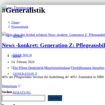
#Generalistik
Start
>
#Generalistik
HOME
News -konkret: Generation Z: Pflegeausbil
ÜBER MICH
david
4. Februar 2024
Die Pflege-Denkfabrik
/
Mitarbeiterbindung
/
ThieleBeratung Aktuelles
GENERATION Z
46% der Pflegeschüler brechen die Ausbildung ab! 46%! Zumindest in NRW. In
Weiterlesen
Suchen
BERATUNG
Suchen