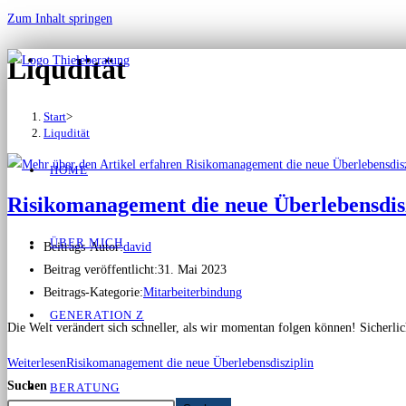
Zum Inhalt springen
Liqudität
Start
>
Liqudität
HOME
Risikomanagement die neue Überlebensdis
ÜBER MICH
Beitrags-Autor:
david
Beitrag veröffentlicht:
31. Mai 2023
Beitrags-Kategorie:
Mitarbeiterbindung
GENERATION Z
Die Welt verändert sich schneller, als wir momentan folgen können! Sicherl
Weiterlesen
Risikomanagement die neue Überlebensdisziplin
Suchen
BERATUNG