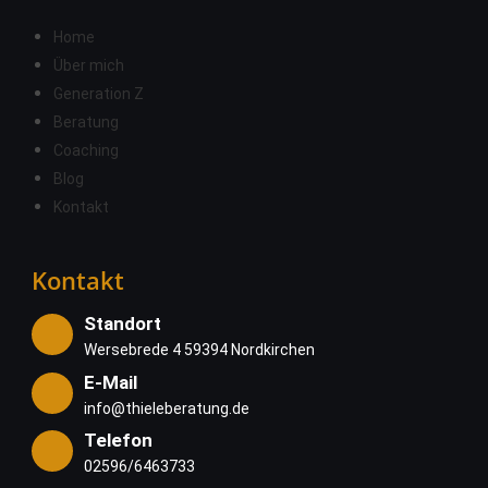
Home
Über mich
Generation Z
Beratung
Coaching
Blog
Kontakt
Kontakt
Standort
Wersebrede 4 59394 Nordkirchen
E-Mail
info@thieleberatung.de
Telefon
02596/6463733