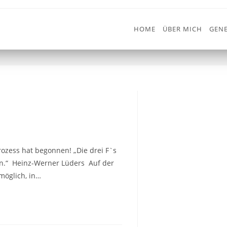
HOME
ÜBER MICH
GENE
zess hat begonnen! „Die drei F`s
en.“ Heinz-Werner Lüders Auf der
möglich, in…