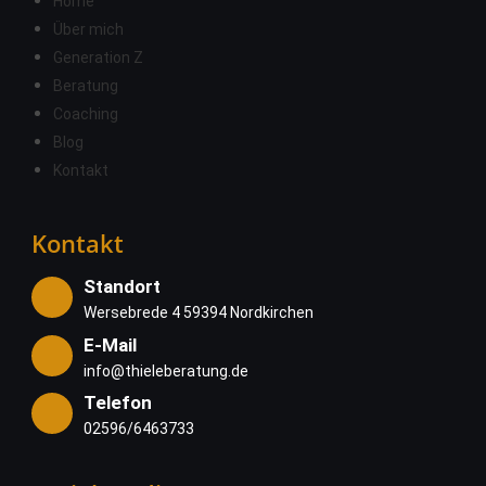
Home
Über mich
Generation Z
Beratung
Coaching
Blog
Kontakt
Kontakt
Standort
Wersebrede 4 59394 Nordkirchen
E-Mail
info@thieleberatung.de
Telefon
02596/6463733