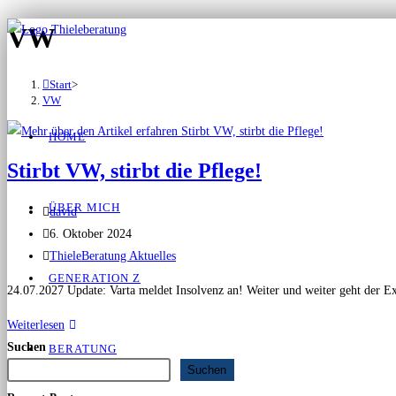
VW
Start
>
VW
HOME
Stirbt VW, stirbt die Pflege!
ÜBER MICH
david
6. Oktober 2024
ThieleBeratung Aktuelles
GENERATION Z
24.07.2027 Update: Varta meldet Insolvenz an! Weiter und weiter geht der Exo
Weiterlesen
Suchen
BERATUNG
Suchen