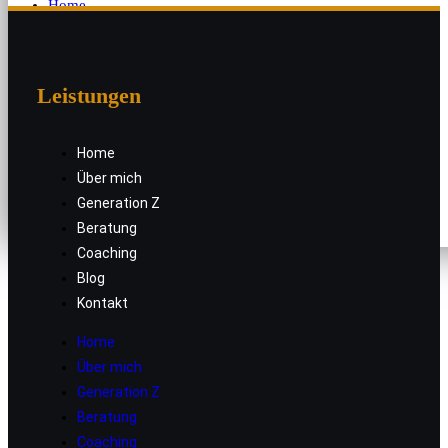
Home
Über mich
Generation Z
Beratung
Leistungen
Coaching
Blog
Home
Kontakt
Über mich
Generation Z
Beratung
Coaching
Blog
Kontakt
Home
Über mich
Generation Z
Beratung
Coaching