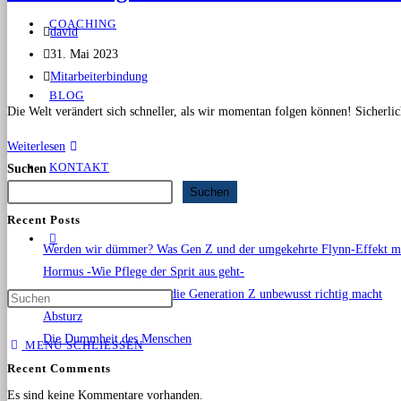
COACHING
david
31. Mai 2023
Mitarbeiterbindung
BLOG
Die Welt verändert sich schneller, als wir momentan folgen können! Sicherl
Weiterlesen
KONTAKT
Suchen
Suchen
Recent Posts
Werden wir dümmer? Was Gen Z und der umgekehrte Flynn-Effekt mit
Hormus -Wie Pflege der Sprit aus geht-
Paradoxe Intention: Was die Generation Z unbewusst richtig macht
Absturz
Die Dummheit des Menschen
MENÜ
SCHLIESSEN
Recent Comments
Es sind keine Kommentare vorhanden.