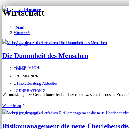
Wirtschaft
Start
>
Wirtschaft
HOME
Die Dummheit des Menschen
ÜBER MICH
david
30. Mai 2026
ThieleBeratung Aktuelles
GENERATION Z
Warum sich ganze Generationen lenken lassen und was das für unsere Zukunft b
Weiterlesen
BERATUNG
Risikomanagement die neue Überlebensdis