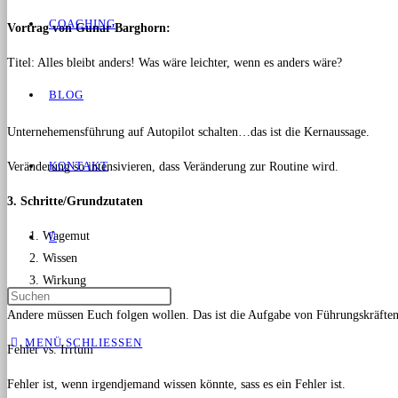
COACHING
Vortrag von Gunar Barghorn:
Titel: Alles bleibt anders! Was wäre leichter, wenn es anders wäre?
BLOG
Unternehemensführung auf Autopilot schalten…das ist die Kernaussage.
KONTAKT
Veränderung so intensivieren, dass Veränderung zur Routine wird.
3. Schritte/Grundzutaten
Wagemut
Wissen
Wirkung
Andere müssen Euch folgen wollen. Das ist die Aufgabe von Führungskräften
MENÜ
SCHLIESSEN
Fehler vs. Irrtum
Fehler ist, wenn irgendjemand wissen könnte, sass es ein Fehler ist.