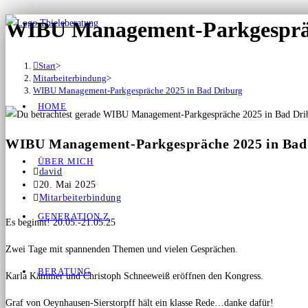
WIBU Management-Parkgespräc
Start
>
Mitarbeiterbindung
>
WIBU Management-Parkgespräche 2025 in Bad Driburg
HOME
WIBU Management-Parkgespräche 2025 in Bad
ÜBER MICH
david
20. Mai 2025
Mitarbeiterbindung
GENERATION Z
Es beginnt! 20.05.-21.05.25
Zwei Tage mit spannenden Themen und vielen Gesprächen.
BERATUNG
Karla Kämmer und Christoph Schneeweiß eröffnen den Kongress.
Graf von Oeynhausen-Sierstorpff hält ein klasse Rede…danke dafür!