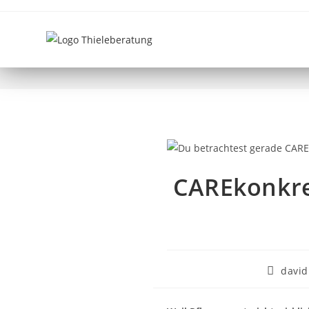
CAREkonkret Artikel 1: 
CAREkonkre
david