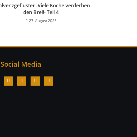
olvenzgeflüster -Viele Köche verderben
den Brei!- Teil 4
27. August 2023
Social Media