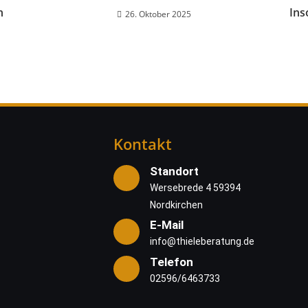
n
Ins
26. Oktober 2025
Kontakt
Standort
Wersebrede 4 59394
Nordkirchen
E-Mail
info@thieleberatung.de
Telefon
02596/6463733