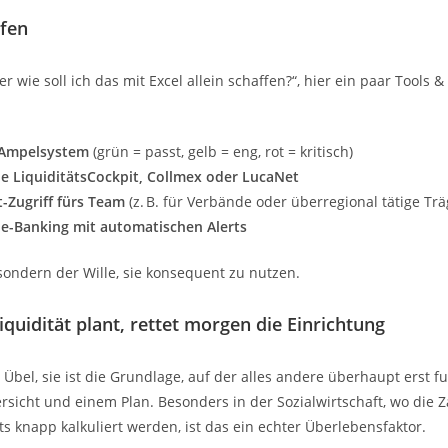
lfen
er wie soll ich das mit Excel allein schaffen?“, hier ein paar Tools &
 Ampelsystem
(grün = passt, gelb = eng, rot = kritisch)
ie LiquiditätsCockpit, Collmex oder LucaNet
-Zugriff fürs Team
(z. B. für Verbände oder überregional tätige Trä
e-Banking mit automatischen Alerts
 sondern der Wille, sie konsequent zu nutzen.
iquidität plant, rettet morgen die Einrichtung
 Übel, sie ist die Grundlage, auf der alles andere überhaupt erst fun
bersicht und einem Plan. Besonders in der Sozialwirtschaft, wo die Z
 knapp kalkuliert werden, ist das ein echter Überlebensfaktor.