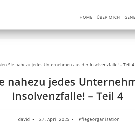
HOME
ÜBER MICH
GENE
 Unternehmen aus der Insolven
>
Pflegeorganisation
>
So hol
ie nahezu jedes Unterneh
Insolvenzfalle! – Teil 4
david
27. April 2025
Pflegeorganisation