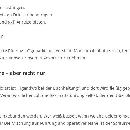
n Leistungen.
letzten Drücker beantragen.
und ggf. Anreize bieten.
en
tote Rücklagen“ geparkt, aus Vorsicht. Manchmal lohnt es sich, te
o zu ruinösen Zinsen in Anspruch zu nehmen.
he – aber nicht nur!
idität ist „irgendwo bei der Buchhaltung“, und dort wird fleißig geb
 Verantwortlichen, oft die Geschäftsführung selbst, der den Überb
 eingebunden werden. Wer weiß besser, wann welche Gelder eing
? Die Mischung aus Führung und operativer Nähe ist der Schlüsse