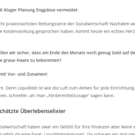
mit kluger Planung Engpässe vermeidet
ht praxisnächsten Rettungsserie der Sozialwirtschaft! Nachdem wir
 Kostensenkung gesprochen haben, kommt heute ein echtes Herzs
ellen wir sicher, dass am Ende des Monats noch genug Geld auf de
ne graue Haare zu bekommen?
 mit Vor- und Zunamen!
ht. Denn Liquidität ist wie die Luft zum Atmen für jede Einrichtung.
en, schneller, als man „Fördermittelzusage“ sagen kann.
schätzte Überlebenselixier
zialwirtschaft haben zwar ein Gefühl für ihre Finanzen aber keine e
 gibt’s da eine Excel. Liquiditätsplanung? „Da schauen wir mal n