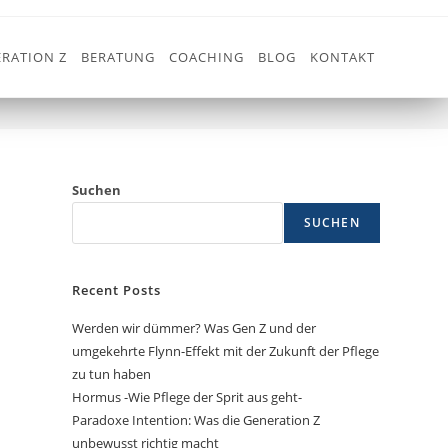
RATION Z
BERATUNG
COACHING
BLOG
KONTAKT
>
PFLEGEDENKFABRIK
Suchen
SUCHEN
Recent Posts
Werden wir dümmer? Was Gen Z und der
umgekehrte Flynn-Effekt mit der Zukunft der Pflege
zu tun haben
Hormus -Wie Pflege der Sprit aus geht-
Paradoxe Intention: Was die Generation Z
unbewusst richtig macht