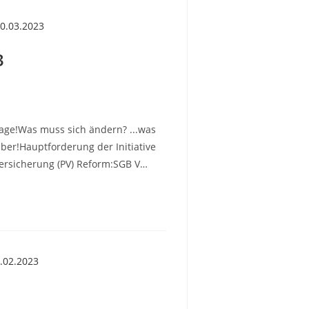
3
n Lage!Was muss sich ändern? ...was
eber!Hauptforderung der Initiative
versicherung (PV) Reform:SGB V…